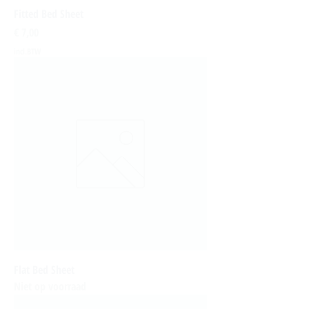
Fitted Bed Sheet
Prijs
€ 7,00
incl.BTW
Flat Bed Sheet
Niet op voorraad